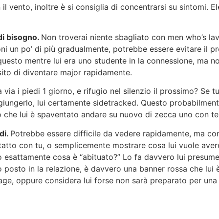
 vento, inoltre è si consiglia di concentrarsi su sintomi. El
di bisogno.
Non troverai niente sbagliato con men who’s lavo
oni un po’ di più gradualmente, potrebbe essere evitare il p
uesto mentre lui era uno studente in la connessione, ma non
sito di diventare major rapidamente.
a via i piedi 1 giorno, e rifugio nel silenzio il prossimo? S
iungerlo, lui certamente sidetracked. Questo probabilmente i
 che lui è spaventato andare su nuovo di zecca uno con te 
di.
Potrebbe essere difficile da vedere rapidamente, ma co
ntatto con tu, o semplicemente mostrare cosa lui vuole avere
 esattamente cosa è “abituato?” Lo fa davvero lui presume d
o posto in la relazione, è davvero una banner rossa che lui
ge, oppure considera lui forse non sarà preparato per una 