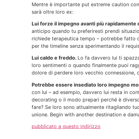
Mentre è importante put extreme caution con il
sarà oltre loro ex:
Lui forze il impegno avanti più rapidamente 
anticipo quando tu preferiresti prendi situazi
richiede terapeutica tempo – potrebbe fatto q
per the timeline senza sperimentando il requi
Lui caldo e freddo.
Lo fa davvero lui ti spazz
loro sentimenti o quando finalmente puoi ragg
dolore di perdere loro vecchio connessione, o
Potrebbe essere insediato loro impegno mo
con lui – ad esempio, davvero lui resta in co
decorating o il modo prepari perché è diverso
fare? Se loro sono attualmente ritagliando tu
unione. Begin with another destination e dama
pubblicato a questo indirizzo