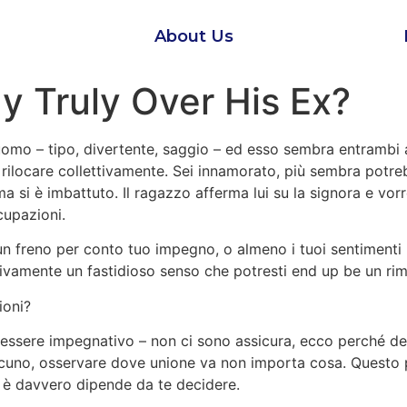
About Us
uy Truly Over His Ex?
uomo – tipo, divertente, saggio – ed esso sembra entrambi 
rilocare collettivamente. Sei innamorato, più sembra potrebb
 si è imbattuto. Il ragazzo afferma lui su la signora e vorr
cupazioni.
n freno per conto tuo impegno, o almeno i tuoi sentimenti ri
ivamente un fastidioso senso che potresti end up be un rimb
ioni?
 essere impegnativo – non ci sono assicura, ecco perché dev
alcuno, osservare dove unione va non importa cosa. Questo 
 – è davvero dipende da te decidere.