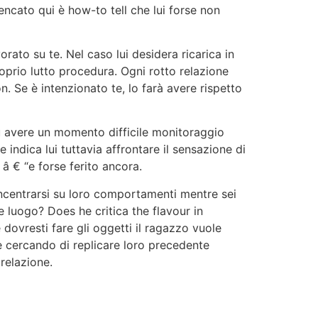
encato qui è how-to tell che lui forse non
rato su te. Nel caso lui desidera ricarica in
roprio lutto procedura. Ogni rotto relazione
. Se è intenzionato te, lo farà avere rispetto
e tu avere un momento difficile monitoraggio
ndica lui tuttavia affrontare il sensazione di
â € “e forse ferito ancora.
ncentrarsi su loro comportamenti mentre sei
 luogo? Does he critica the flavour in
ovresti fare gli oggetti il ragazzo vuole
 è cercando di replicare loro precedente
relazione.